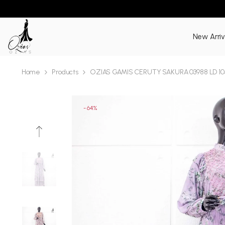
SKIP TO CONTENT
New Arriv
Home
Products
OZIAS GAMIS CERUTY SAKURA 03988 LD 10
- 64%