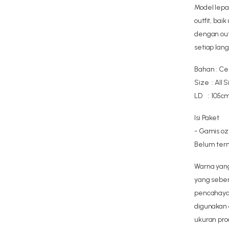
Model lep
outfit, ba
dengan ou
setiap lang
Bahan : Ce
Size : All S
LD : 105cm
Isi Paket
- Gamis ozia
Belum terma
Warna yang
yang seben
pencahayaa
digunakan 
ukuran pro