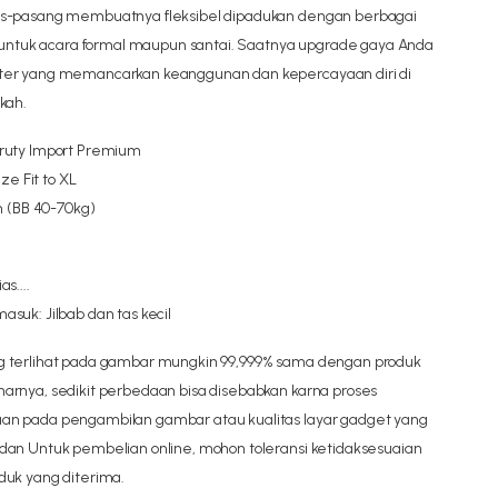
as-pasang membuatnya fleksibel dipadukan dengan berbagai
ik untuk acara formal maupun santai. Saatnya upgrade gaya Anda
ter yang memancarkan keanggunan dan kepercayaan diri di
kah.
ruty Import Premium
ize Fit to XL
 (BB 40-70kg)
s....
suk: Jilbab dan tas kecil
 terlihat pada gambar mungkin 99,999% sama dengan produk
arnya, sedikit perbedaan bisa disebabkan karna proses
n pada pengambilan gambar atau kualitas layar gadget yang
dan Untuk pembelian online, mohon toleransi ketidaksesuaian
duk yang diterima.