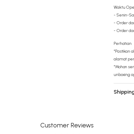
Waktu Oper
- Senin-Sa
- Order da
- Order da
Perhatian
*Pastikan 
alamat pen
*Mohon ser
unboxing a
Shippin
Customer Reviews