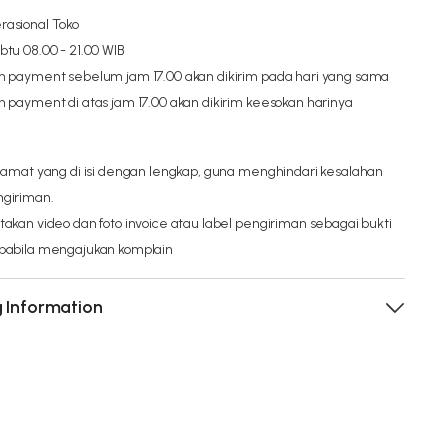
asional Toko
btu 08.00 - 21.00 WIB
n payment sebelum jam 17.00 akan dikirim pada hari yang sama
n payment di atas jam 17.00 akan dikirim keesokan harinya
alamat yang di isi dengan lengkap, guna menghindari kesalahan
giriman.
takan video dan foto invoice atau label pengiriman sebagai bukti
pabila mengajukan komplain
g Information