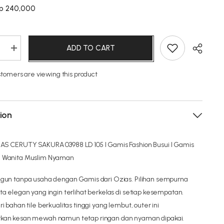
p 240,000
ADD TO CART
e
Increase
quantity
for
ustomers are viewing this product
OZIAS
GAMIS
CERUTY
A
SAKURA
03988
LD
ion
105
S CERUTY SAKURA 03988 LD 105 I Gamis Fashion Busui I Gamis
 Wanita Muslim Nyaman
gun tanpa usaha dengan Gamis dari Ozias. Pilihan sempurna
ta elegan yang ingin terlihat berkelas di setiap kesempatan.
i bahan tile berkualitas tinggi yang lembut, outer ini
kan kesan mewah namun tetap ringan dan nyaman dipakai.