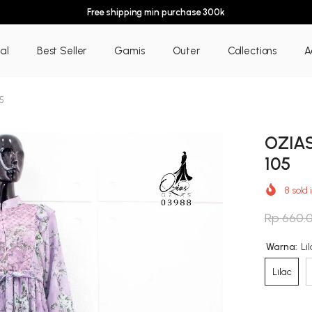
Free shipping min purchase 300k
al
Best Seller
Gamis
Outer
Collections
A
5
OZIA
105
8
sold 
Rp 660.
Warna:
Li
Lilac