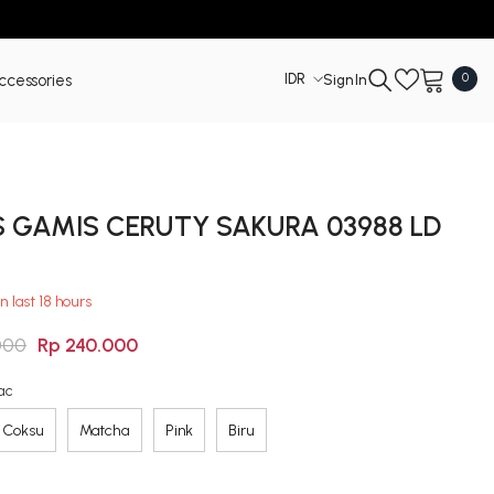
0
ccessories
IDR
0
Sign In
item
IDR
USD
S GAMIS CERUTY SAKURA 03988 LD
in last
18
hours
000
Rp 240.000
lac
Coksu
Matcha
Pink
Biru