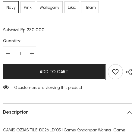
Navy
Pink
Mahogany
Lilac
Hitam
Rp 230,000
Subtotal:
Quantity:
Decrease
Increase
quantity
quantity
for
for
OZIAS
OZIAS
ADD TO CART
GAMIS
GAMIS
TILE
TILE
10026
10026
LD
283 customers are viewing this product
LD
105
105
Description
GAMIS OZIAS TILE 10026 LD 105 I Gamis Kondangan Wanita I Gamis