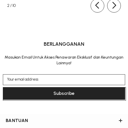
of
2
/
10
BERLANGGANAN
Masukan Email Untuk Akses Penawaran Eksklusif dan Keuntungan
Lainnya!
Your email address
Subscribe
BANTUAN