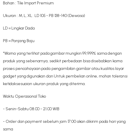
Bahan : Tile Import Premium
Ukuran : M, L, XL : LD 105 - PB 138-140 (Dewasa)
LD = Lingkar Dada
PB = Panjang Baju
*Warna yang terlihat pada gambar mungkin 99,999% sama dengan
produk yang sebenarnya, sedikit perbedaan bisa disebabkan karna
proses pencahayaan pada pengambilan gambar atau kualitas layar
gadget yang digunakan dan Untuk pembelian online, mohon toleransi
ketidaksesuaian ukuran produk yang diterima.
Waktu Operasional Toko
- Senin-Sabtu 08.00 - 21.00 WIB
- Order dan payment sebelum jam 17.00 akan dikirim pada hari yang
sama